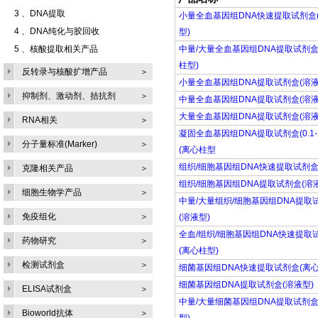
3 、
DNA提取
小量全血基因组DNA快速提取试剂盒
4 、
DNA纯化与胶回收
型)
5 、
核酸提取相关产品
中量/大量全血基因组DNA提取试剂盒
柱型)
反转录与核酸扩增产品
＞
小量全血基因组DNA提取试剂盒(溶液
抑制剂、激动剂、拮抗剂
＞
中量全血基因组DNA提取试剂盒(溶液
大量全血基因组DNA提取试剂盒(溶液
RNA相关
＞
凝固全血基因组DNA提取试剂盒(0.1-1
分子量标准(Marker)
＞
(离心柱型
组织/细胞基因组DNA快速提取试剂
克隆相关产品
＞
组织/细胞基因组DNA提取试剂盒(溶液
细胞生物学产品
＞
中量/大量组织/细胞基因组DNA提取
免疫组化
＞
(溶液型)
全血/组织/细胞基因组DNA快速提取
药物研究
＞
(离心柱型)
检测试剂盒
＞
细菌基因组DNA快速提取试剂盒(离心
细菌基因组DNA提取试剂盒(溶液型)
ELISA试剂盒
＞
中量/大量细菌基因组DNA提取试剂盒
Bioworld抗体
＞