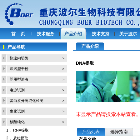
首 页
技术服务
产品介绍
技术支持
关于波尔
产品介绍
产品导航
快速内切酶
＞
DNA提取
即溶型干粉
＞
即用型溶液
＞
电泳试剂
＞
蛋白质分离纯化检测
＞
生化试剂
＞
末显示产品请搜索本站查看
核酸纯化
＞
1 、
RNA提取
产品列表
选择指南
2 、
质粒提取
产品名称