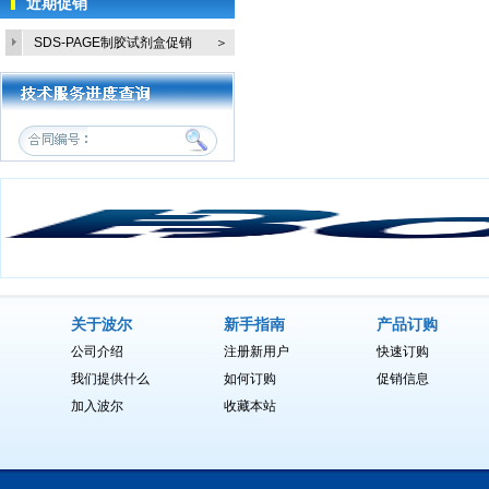
近期促销
石蜡组织/FFPET固定包埋组织DNA
试剂盒
SDS-PAGE制胶试剂盒促销
＞
海洋动物组织基因组DNA快速提取试
活...
新型植物DNA提取试剂盒
鼠尾样品裂解液(不含蛋白酶 K.)
DNA抽提试剂＝25:24(PH>7.8)
Tris饱和酚
通用基因组DNA提取试剂盒
Biospin 组织基因组DNA提取试剂盒
Biospin 细胞基因组DNA提取试剂盒
Biospin 全血基因组DNA提取试剂盒
Biospin 细菌基因组DNA提取试剂盒
Biospin 植物基因组DNA提取试剂盒
关于波尔
新手指南
产品订购
Biospin 真菌基因组DNA提取试剂盒
公司介绍
注册新用户
快速订购
我们提供什么
如何订购
促销信息
加入波尔
收藏本站