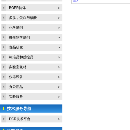
型)
快捷型植物基因组DNA提取试剂盒(溶
BOER抗体
＞
CTAB植物基因组DNA快速提取试剂
多肽，蛋白与核酸
＞
柱型
化学试剂
＞
CTAB大量植物基因组DNA快速提取
新型植物基因组DNA快速提取试剂盒
微生物学试剂
＞
型)
食品研究
＞
新型大量植物基因组DNA快速提取试
酵母基因组DNA提取试剂盒(含Lytic
标准品和质控品
＞
Enzyme)
实验室耗材
＞
酵母基因组DNA提取试剂盒(溶液型)
中量/大量酵母基因组DNA提取试剂盒
仪器设备
＞
型)
办公用品
＞
病毒基因组DNA快速提取试剂盒(离心
真菌基因组DNA快速提取试剂盒(离心
实验服务
＞
微量/临床基因组DNA快速提取试剂
技术服务导航
口腔/咽拭子基因组DNA快速提取试
唾液DNA收集保存运输提取试剂盒
PCR技术平台
＞
尿液基因组DNA快速提取试剂盒