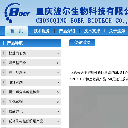
首 页
技术服务
产品介绍
技术支持
关于波尔
促销活动
产品导航
快速内切酶
＞
即溶型干粉
＞
即用型溶液
＞
比碧云天更好用性价比更高的SDS-PA
APEXB1O和巴傲得产品+50元送制
电泳试剂
＞
蛋白质分离纯化检测
＞
生化试剂
＞
核酸纯化
＞
反转录与核酸扩增产品
＞