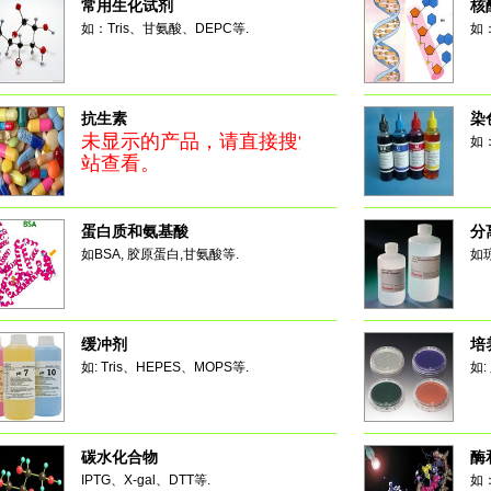
常用生化试剂
核
如：Tris、甘氨酸、DEPC等.
如
抗生素
染
未显示的产品，请直接搜索本
如
站查看。
蛋白质和氨基酸
分
如BSA, 胶原蛋白,甘氨酸等.
如
缓冲剂
培
如: Tris、HEPES、MOPS等.
如
碳水化合物
酶
IPTG、X-gal、DTT等.
如