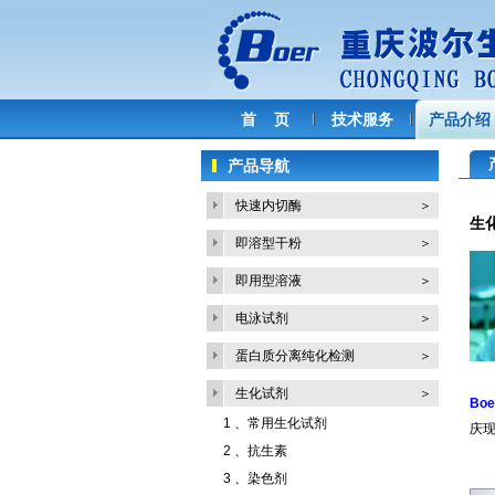
首 页
技术服务
产品介绍
产品导航
快速内切酶
＞
生
即溶型干粉
＞
即用型溶液
＞
电泳试剂
＞
蛋白质分离纯化检测
＞
生化试剂
＞
Boe
1 、
常用生化试剂
庆现
2 、
抗生素
3 、
染色剂