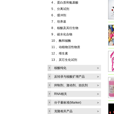
4 、
蛋白质和氨基酸
5 、
分离试剂
6 、
缓冲剂
7 、
培养基
8 、
核酸及其衍生物
9 、
碳水化合物
10 、
酶和辅酶
11 、
动植物活性物质
12 、
维生素
13 、
其它生化试剂
核酸纯化
＞
反转录与核酸扩增产品
＞
抑制剂、激动剂、拮抗剂
＞
RNA相关
＞
分子量标准(Marker)
＞
克隆相关产品
＞