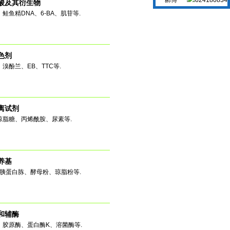
酸及其衍生物
：鲑鱼精DNA、6-BA、肌苷等.
色剂
：溴酚兰、EB、TTC等.
离试剂
琼脂糖、丙烯酰胺、尿素等.
养基
: 胰蛋白胨、酵母粉、琼脂粉等.
和辅酶
：胶原酶、蛋白酶K、溶菌酶等.