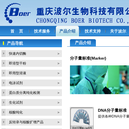
首 页
技术服务
产品介绍
技术支持
关于波尔
产品介绍
产品导航
快速内切酶
＞
分子量标准(Marker)
即溶型干粉
＞
即用型溶液
＞
电泳试剂
＞
蛋白质分离纯化检测
＞
生化试剂
＞
DNA分子量标准
核酸纯化
＞
提供各种DNA分子量标准
反转录与核酸扩增产品
＞