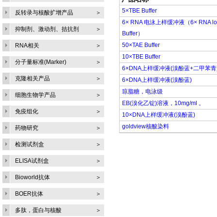
5×TBE Buffer
反转录与核酸扩增产品
＞
6× RNA 电泳上样缓冲液（6× RNA loa
抑制剂、激动剂、拮抗剂
＞
Buffer）
50×TAE Buffer
RNA相关
＞
10×TBE Buffer
分子量标准(Marker)
＞
6×DNA上样缓冲液(溴酚蓝+二甲苯青
克隆相关产品
＞
6×DNA上样缓冲液(溴酚蓝)
琼脂糖，电泳级
细胞生物学产品
＞
EB(溴化乙锭)溶液，10mg/ml 。
免疫组化
＞
10×DNA上样缓冲液(溴酚蓝)
goldview核酸染料
药物研究
＞
检测试剂盒
＞
ELISA试剂盒
＞
Bioworld抗体
＞
BOER抗体
＞
多肽，蛋白与核酸
＞