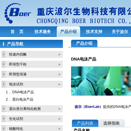
首 页
技术服务
产品介绍
技术支持
关于波尔
产品介绍
产品导航
快速内切酶
＞
DNA电泳产品
即溶型干粉
＞
即用型溶液
＞
电泳试剂
＞
1 、
DNA电泳产品
2 、
蛋白电泳产品
波尔（BoerLab）
提供的DNA电泳
蛋白质分离纯化检测
＞
生化试剂
＞
产品列表
选择指南
核酸纯化
＞
产品名称