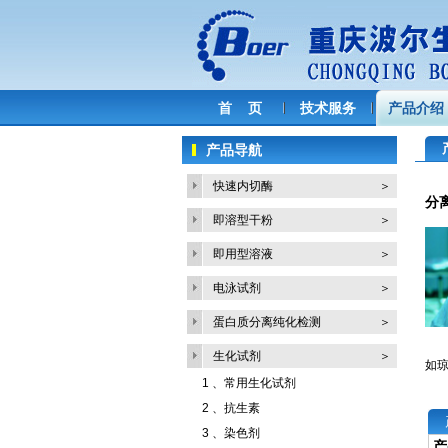
首 页
技术服务
产品介绍
产品导航
快速内切酶
＞
分
即溶型干粉
＞
即用型溶液
＞
电泳试剂
＞
蛋白质分离纯化检测
＞
生化试剂
＞
如琼
1 、
常用生化试剂
2 、
抗生素
3 、
染色剂
产