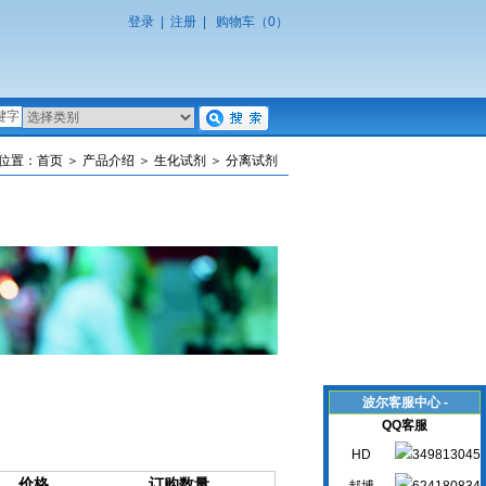
登录
|
注册
|
购物车（0）
位置：
首页
＞
产品介绍
＞
生化试剂
＞ 分离试剂
波尔客服中心 -
QQ客服
HD
价格
订购数量
郝博