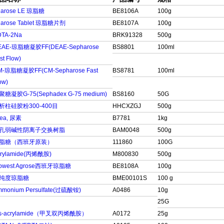
garose LE 琼脂糖
BE8106A
100g
arose Tablet 琼脂糖片剂
BE8107A
100g
TA-2Na
BRK91328
500g
EAE-琼脂糖凝胶FF(DEAE-Sepharose
BS8801
100ml
st Flow)
M-琼脂糖凝胶FF(CM-Sepharose Fast
BS8781
100ml
ow)
聚糖凝胶G-75(Sephadex G-75 medium)
BS8160
50G
析柱硅胶粉300-400目
HHCXZGJ
500g
ea, 尿素
B7781
1kg
孔弱碱性阴离子交换树脂
BAM0048
500g
脂糖（西班牙原装）
111860
100G
crylamide(丙烯酰胺)
M800830
500g
iowest Agrose西班牙琼脂糖
BE8108A
100g
纯度琼脂糖
BME00101S
100 g
monium Persulfate(过硫酸铵)
A0486
10g
25G
is-acrylamide（甲叉双丙烯酰胺）
A0172
25g