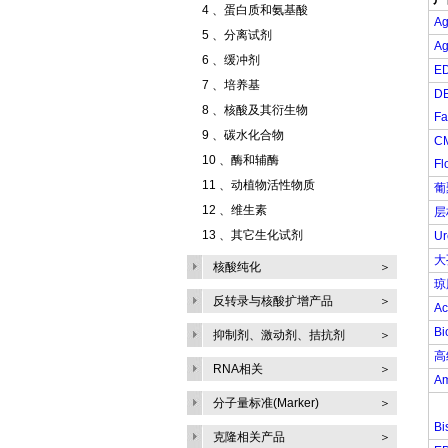
4 、
蛋白质和氨基酸
A
5 、
分离试剂
Ag
6 、
缓冲剂
ED
7 、
培养基
D
8 、
核酸及其衍生物
Fa
9 、
碳水化合物
C
10 、
酶和辅酶
Fl
11 、
动植物活性物质
葡
12 、
维生素
层
13 、
其它生化试剂
Ur
大
核酸纯化
＞
琼
反转录与核酸扩增产品
＞
A
B
抑制剂、激动剂、拮抗剂
＞
高
RNA相关
＞
Am
分子量标准(Marker)
＞
B
克隆相关产品
＞