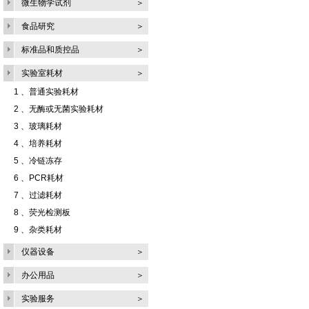
微生物学试剂
＞
食品研究
＞
标准品和质控品
＞
实验室耗材
＞
1 、
普通实验耗材
2 、
无酶或无菌实验耗材
3 、
玻璃耗材
4 、
培养耗材
5 、
冷链冻存
6 、
PCR耗材
7 、
过滤耗材
8 、
荧光检测板
9 、
杂类耗材
仪器设备
＞
办公用品
＞
实验服务
＞