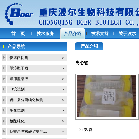
首 页
技术服务
产品介绍
技术支持
关于波尔
产品介绍
产品导航
快速内切酶
＞
离心管
即溶型干粉
＞
即用型溶液
＞
电泳试剂
＞
蛋白质分离纯化检测
＞
生化试剂
＞
核酸纯化
＞
25支/袋
反转录与核酸扩增产品
＞